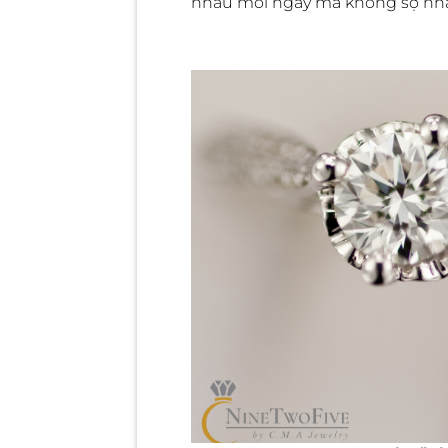
nhau mỗi ngày mà không sợ nh