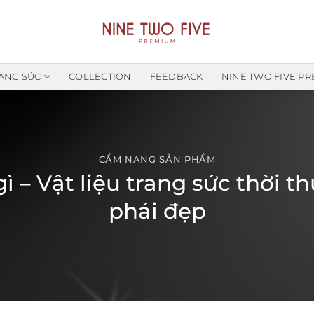
ANG SỨC
COLLECTION
FEEDBACK
NINE TWO FIVE P
CẨM NANG SẢN PHẨM
gì – Vật liệu trang sức thời
phái đẹp