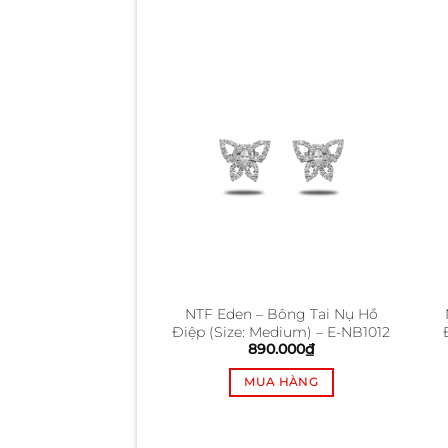
 – Bông Tai Cluster
NTF Eden – Bông Tai Nụ Hồ
s – E-DB3010
Điệp (Size: Medium) – E-NB1012
160.000
₫
890.000
₫
UA HÀNG
MUA HÀNG