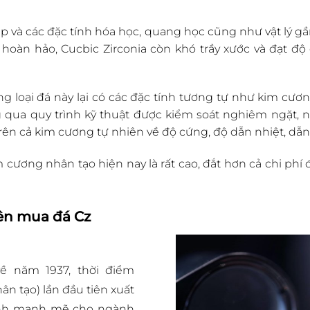
p và các đặc tính hóa học, quang học cũng như vật lý g
oàn hảo, Cucbic Zirconia còn khó trầy xước và đạt độ
g loại đá này lại có các đặc tính tương tự như kim cươ
 qua quy trình kỹ thuật được kiểm soát nghiêm ngặt, n
rên cả kim cương tự nhiên về độ cứng, độ dẫn nhiệt, dẫn 
im cương nhân tạo hiện nay là rất cao, đắt hơn cả chi ph
nên mua đá Cz
ề năm 1937, thời điểm
n tạo) lần đầu tiên xuất
mình manh mẽ cho ngành