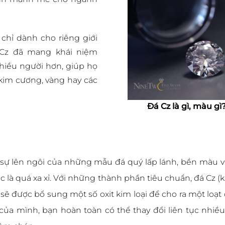
 chỉ dành cho riêng giới
á Cz đã mang khái niệm
nhiều người hơn, giúp họ
kim cương, vàng hay các
Đá Cz là gì, màu g
sự lên ngôi của những mẫu đá quý lấp lánh, bền màu và
 là quá xa xỉ. Với những thành phần tiêu chuẩn, đá Cz (
 sẽ được bổ sung một số oxit kim loại để cho ra một loạ
g của mình, bạn hoàn toàn có thể thay đổi liên tục nh