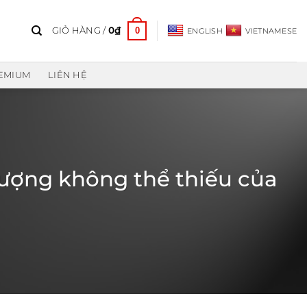
0
GIỎ HÀNG /
0
₫
ENGLISH
VIETNAMESE
REMIUM
LIÊN HỆ
 thượng không thể thiếu của