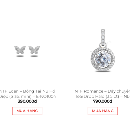
NTF Eden – Bông Tai Nụ Hồ
NTF Romance – Dây chuyề
Điệp (Size: mini) – E-NO1004
TearDrop Halo (3.5 ct) – NL
390.000
₫
790.000
₫
ROB103
MUA HÀNG
MUA HÀNG