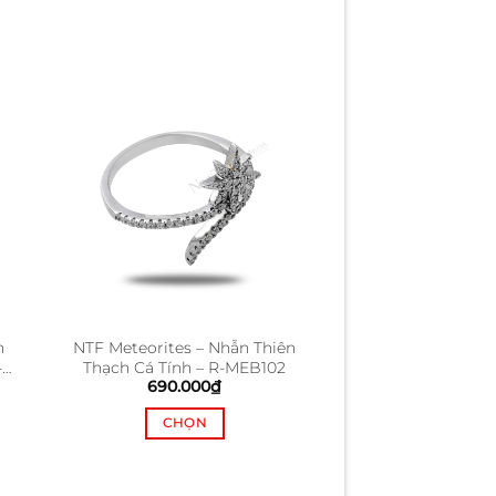
n
NTF Meteorites – Nhẫn Thiên
-
Thạch Cá Tính – R-MEB102
690.000
₫
CHỌN
Sản
phẩm