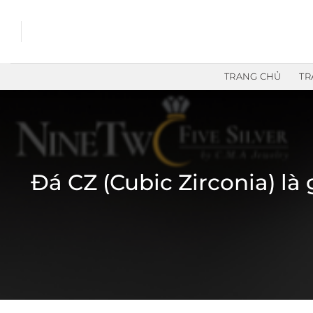
Chuyển
đến
nội
dung
TRANG CHỦ
TR
Đá CZ (Cubic Zirconia) là 