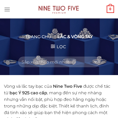
Chuyển
0
đến
nội
dung
TRANG CHỦ
/
LẮC & VÒNG TAY
LỌC
Vòng và lắc tay bạc của
Nine Two Five
được chế tác
từ
bạc Ý 925 cao cấp
, mang đến sự nhẹ nhàng
nhưng vẫn nổi bật, phù hợp đeo hằng ngày hoặc
trong những dịp đặc biệt. Thiết kế thanh lịch, đính
đá tinh xảo sẽ giúp bạn thể hiện phong cách một