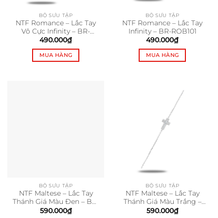
BỘ SƯU TẬP
BỘ SƯU TẬP
NTF Romance – Lắc Tay
NTF Romance – Lắc Tay
Vô Cực Infinity – BR-
Infinity – BR-ROB101
ROB102
490.000
₫
490.000
₫
MUA HÀNG
MUA HÀNG
BỘ SƯU TẬP
BỘ SƯU TẬP
NTF Maltese – Lắc Tay
NTF Maltese – Lắc Tay
Thánh Giá Màu Đen – BR-
Thánh Giá Màu Trắng –
MAB114
BR-MAB113
590.000
₫
590.000
₫