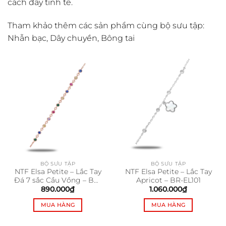
cách đầy tinh tế.
Tham khảo thêm các sản phẩm cùng bộ sưu tập:
Nhẫn bạc
,
Dây chuyền
,
Bông tai
BỘ SƯU TẬP
BỘ SƯU TẬP
NTF Elsa Petite – Lắc Tay
NTF Elsa Petite – Lắc Tay
Đá 7 sắc Cầu Vồng – BR-
Apricot – BR-EL101
EL102
890.000
₫
1.060.000
₫
MUA HÀNG
MUA HÀNG