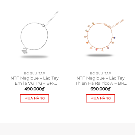
BỘ SƯU TẬP
BỘ SƯU TẬP
NTF Magique – Lắc Tay
NTF Magique – Lắc Tay
Em là Vũ Trụ – BR-
Thiên Hà Rainbow – BR-
MAB104
MAB103
490.000
₫
690.000
₫
MUA HÀNG
MUA HÀNG