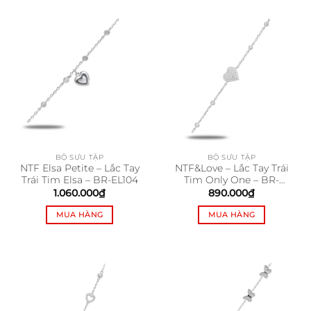
BỘ SƯU TẬP
BỘ SƯU TẬP
NTF Elsa Petite – Lắc Tay
NTF&Love – Lắc Tay Trái
Trái Tim Elsa – BR-EL104
Tim Only One – BR-
LOB102
1.060.000
₫
890.000
₫
MUA HÀNG
MUA HÀNG