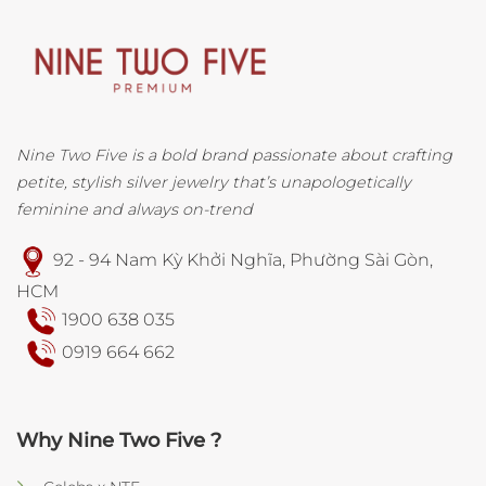
Nine Two Five is a bold brand passionate about crafting
petite, stylish silver jewelry that’s unapologetically
feminine and always on-trend
92 - 94 Nam Kỳ Khởi Nghĩa, Phường Sài Gòn,
HCM
1900 638 035
0919 664 662
Why Nine Two Five ?