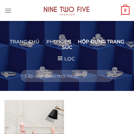
Chuyển
0
đến
nội
dung
TRANG CHỦ
/
PHỤ KIỆN
/
HỘP ĐỰNG TRANG
SỨC
LỌC