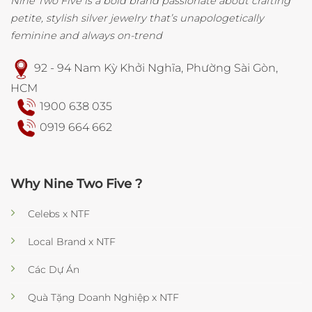
Nine Two Five is a bold brand passionate about crafting
petite, stylish silver jewelry that’s unapologetically
feminine and always on-trend
92 - 94 Nam Kỳ Khởi Nghĩa, Phường Sài Gòn,
HCM
1900 638 035
0919 664 662
Why Nine Two Five ?
Celebs x NTF
Local Brand x NTF
Các Dự Án
Quà Tặng Doanh Nghiệp x NTF