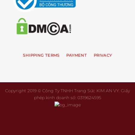
SHIPPING TERMS
PAYMENT
PRIVACY
Copyright 2019 © Công Ty TNHH Trang Sức KIM AN VY. Giấy
phép kinh doanh số: 0319624595