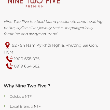
Nine Two Five is a bold brand passionate about crafting
petite, stylish silver jewelry that’s unapologetically
feminine and always on-trend
92 - 94 Nam Kỳ Khởi Nghĩa, Phường Sài Gòn,
HCM
1900 638 035
0919 664 662
Why Nine Two Five ?
Celebs x NTF
Local Brand x NTF