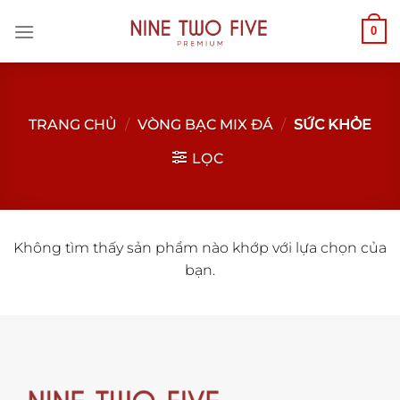
Chuyển
0
đến
nội
dung
TRANG CHỦ
/
VÒNG BẠC MIX ĐÁ
/
SỨC KHỎE
LỌC
Không tìm thấy sản phẩm nào khớp với lựa chọn của
bạn.