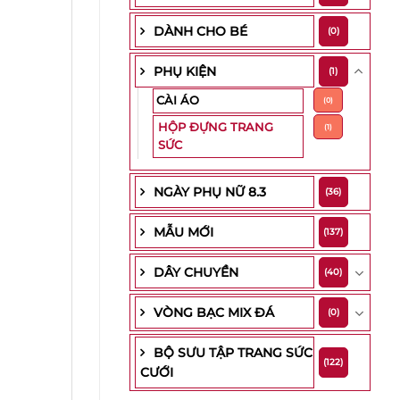
DÀNH CHO BÉ
(0)
PHỤ KIỆN
(1)
CÀI ÁO
(0)
HỘP ĐỰNG TRANG
(1)
SỨC
NGÀY PHỤ NỮ 8.3
(36)
MẪU MỚI
(137)
DÂY CHUYỀN
(40)
VÒNG BẠC MIX ĐÁ
(0)
BỘ SƯU TẬP TRANG SỨC
(122)
CƯỚI