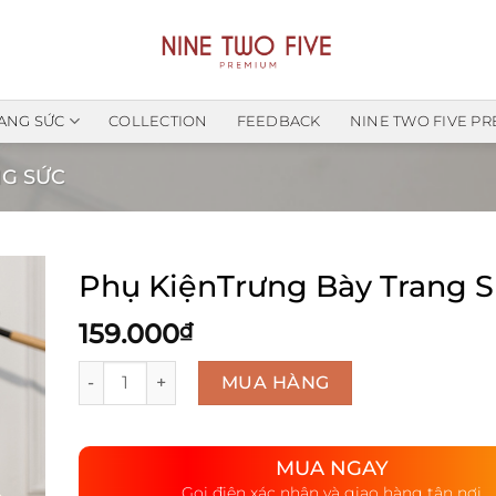
ANG SỨC
COLLECTION
FEEDBACK
NINE TWO FIVE P
G SỨC
Phụ KiệnTrưng Bày Trang 
159.000
₫
Số lượng
MUA HÀNG
MUA NGAY
Gọi điện xác nhận và giao hàng tận nơi