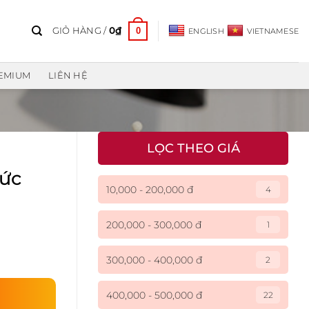
0
GIỎ HÀNG /
0
₫
ENGLISH
VIETNAMESE
REMIUM
LIÊN HỆ
LỌC THEO GIÁ
Sức
10,000 - 200,000 đ
4
200,000 - 300,000 đ
1
300,000 - 400,000 đ
2
400,000 - 500,000 đ
22