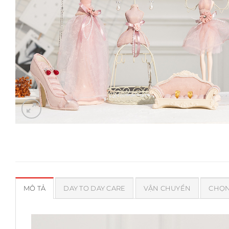
MÔ TẢ
DAY TO DAY CARE
VẬN CHUYỂN
CHỌN