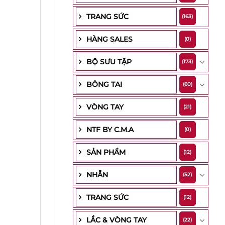
TRANG SỨC
(163)
HÀNG SALES
(0)
BỘ SƯU TẬP
(173)
BÔNG TAI
(60)
VÒNG TAY
(21)
NTF BY C.M.A
(0)
SẢN PHẨM
(12)
NHẪN
(52)
TRANG SỨC
(12)
LẮC & VÒNG TAY
(22)