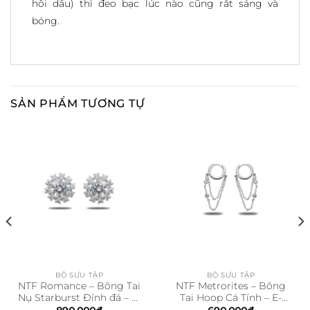
hôi dầu) thì đeo bạc lúc nào cũng rất sáng và
bóng.
SẢN PHẨM TƯƠNG TỰ
BỘ SƯU TẬP
BỘ SƯU TẬP
NTF Romance – Bông Tai
NTF Metrorites – Bông
Nụ Starburst Đính đá – E-
Tai Hoop Cá Tính – E-
NO1016
HO2004