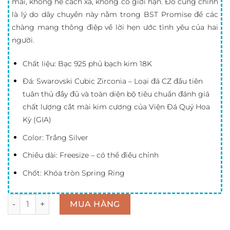
mãi, không hề cách xa, không có giới hạn. Đó cũng chính
là lý do dây chuyền này nằm trong BST Promise để các
chàng mang thông điệp về lời hẹn ước tình yêu của hai
người.
Chất liệu: Bạc 925 phủ bạch kim 18K
Đá: Swarovski Cubic Zirconia – Loại đá CZ đầu tiên
tuân thủ đầy đủ và toàn diện bộ tiêu chuẩn đánh giá
chất lượng cắt mài kim cương của Viện Đá Quý Hoa
Kỳ (GIA)
Color: Trắng Silver
Chiều dài: Freesize – có thể điều chỉnh
Chốt: Khóa tròn Spring Ring
Số lượng
MUA HÀNG