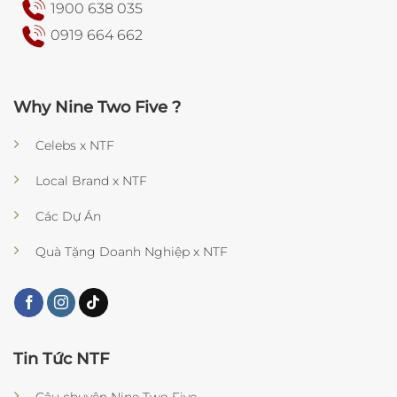
1900 638 035
0919 664 662
Why Nine Two Five ?
Celebs x NTF
Local Brand x NTF
Các Dự Án
Quà Tặng Doanh Nghiệp x NTF
Tin Tức NTF
Câu chuyện Nine Two Five