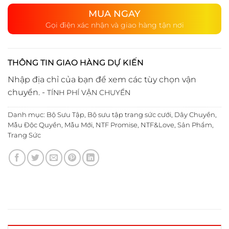
MUA NGAY
Gọi điện xác nhận và giao hàng tận nơi
THÔNG TIN GIAO HÀNG DỰ KIẾN
Nhập địa chỉ của bạn để xem các tùy chọn vận
chuyển. -
TÍNH PHÍ VẬN CHUYỂN
Danh mục:
Bộ Sưu Tập
,
Bộ sưu tập trang sức cưới
,
Dây Chuyền
,
Mẫu Độc Quyền
,
Mẫu Mới
,
NTF Promise
,
NTF&Love
,
Sản Phẩm
,
Trang Sức