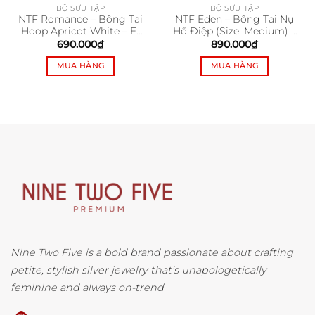
BỘ SƯU TẬP
BỘ SƯU TẬP
NTF Romance – Bông Tai
NTF Eden – Bông Tai Nụ
Hoop Apricot White – E-
Hồ Điệp (Size: Medium) –
HB2008
E-NB1012
690.000
₫
890.000
₫
MUA HÀNG
MUA HÀNG
Nine Two Five is a bold brand passionate about crafting
petite, stylish silver jewelry that’s unapologetically
feminine and always on-trend