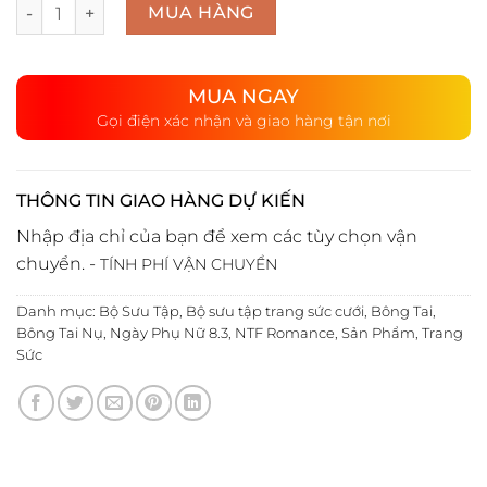
Số lượng
MUA HÀNG
MUA NGAY
Gọi điện xác nhận và giao hàng tận nơi
THÔNG TIN GIAO HÀNG DỰ KIẾN
Nhập địa chỉ của bạn để xem các tùy chọn vận
chuyển. -
TÍNH PHÍ VẬN CHUYỂN
Danh mục:
Bộ Sưu Tập
,
Bộ sưu tập trang sức cưới
,
Bông Tai
,
Bông Tai Nụ
,
Ngày Phụ Nữ 8.3
,
NTF Romance
,
Sản Phẩm
,
Trang
Sức