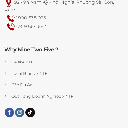
92 - 94 Nam Kỳ Khởi Nghĩa, Phường Sài Gòn,
HCM
1900 638 035
0919 664 662
Why Nine Two Five ?
Celebs x NTF
Local Brand x NTF
Các Dự Án
Quà Tặng Doanh Nghiệp x NTF