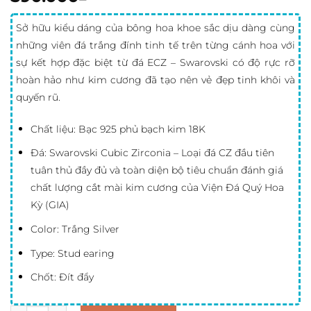
Sở hữu kiểu dáng của bông hoa khoe sắc dịu dàng cùng
những viên đá trắng đính tinh tế trên từng cánh hoa với
sự kết hợp đặc biệt từ đá ECZ – Swarovski có độ rực rỡ
hoàn hảo như kim cương đã tạo nên vẻ đẹp tinh khôi và
quyến rũ.
Chất liệu: Bạc 925 phủ bạch kim 18K
Đá: Swarovski Cubic Zirconia – Loại đá CZ đầu tiên
tuân thủ đầy đủ và toàn diện bộ tiêu chuẩn đánh giá
chất lượng cắt mài kim cương của Viện Đá Quý Hoa
Kỳ (GIA)
Color: Trắng Silver
Type: Stud earing
Chốt: Đít đẩy