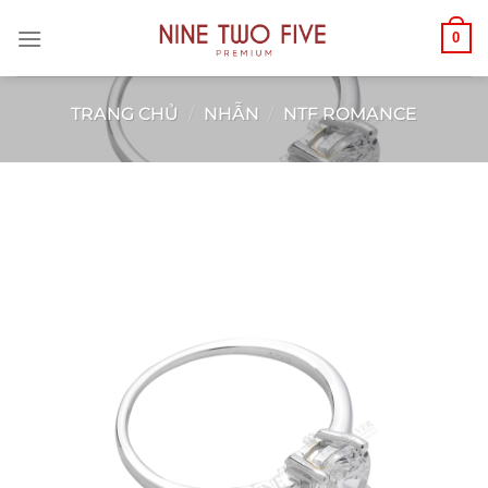
Chuyển
0
đến
nội
dung
TRANG CHỦ
/
NHẪN
/
NTF ROMANCE