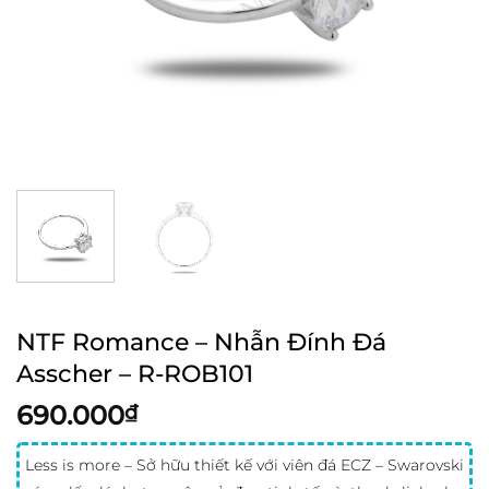
NTF Romance – Nhẫn Đính Đá
Asscher – R-ROB101
690.000
₫
Less is more – Sở hữu thiết kế với viên đá ECZ – Swarovski