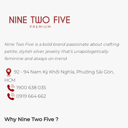
Nine Two Five is a bold brand passionate about crafting
petite, stylish silver jewelry that’s unapologetically
feminine and always on-trend
92 - 94 Nam Kỳ Khởi Nghĩa, Phường Sài Gòn,
HCM
1900 638 035
0919 664 662
Why Nine Two Five ?