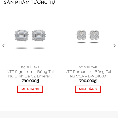
SẢN PHẨM TƯƠNG TỰ
BỘ SƯU TẬP
BỘ SƯU TẬP
NTF Signature – Bông Tai
NTF Romance – Bông Tai
Nụ Đính Đá CZ Emerald
Nụ VCA – E-NO1009
(Size: Medium) – E-
790.000
₫
790.000
₫
NO1018
MUA HÀNG
MUA HÀNG