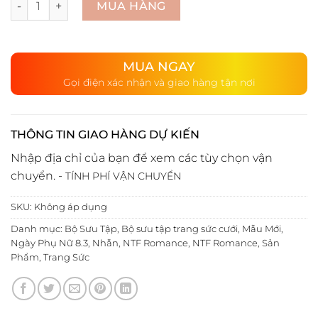
MUA HÀNG
MUA NGAY
Gọi điện xác nhận và giao hàng tận nơi
THÔNG TIN GIAO HÀNG DỰ KIẾN
Nhập địa chỉ của bạn để xem các tùy chọn vận
chuyển. -
TÍNH PHÍ VẬN CHUYỂN
SKU:
Không áp dụng
Danh mục:
Bộ Sưu Tập
,
Bộ sưu tập trang sức cưới
,
Mẫu Mới
,
Ngày Phụ Nữ 8.3
,
Nhẫn
,
NTF Romance
,
NTF Romance
,
Sản
Phẩm
,
Trang Sức